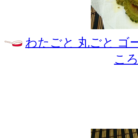
わたごと 丸ごと ゴ
こ