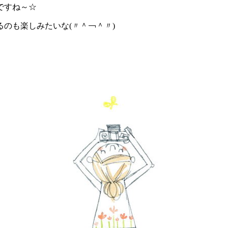
ですね～☆
のも楽しみたいな(〃＾￢＾〃)